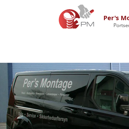
Per's M
Portse