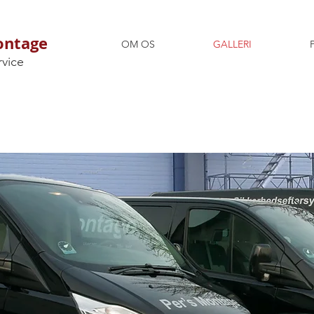
ontage
OM OS
GALLERI
rvice